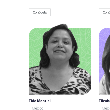
Conócela
Conó
Elda Montiel
Elizab
México
Méxi