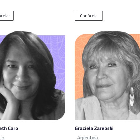
cela
Conócela
eth Caro
Graciela Zarebski
co
Argentina