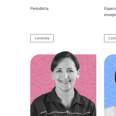
Periodista.
Especia
enveje
Conócela
Conó