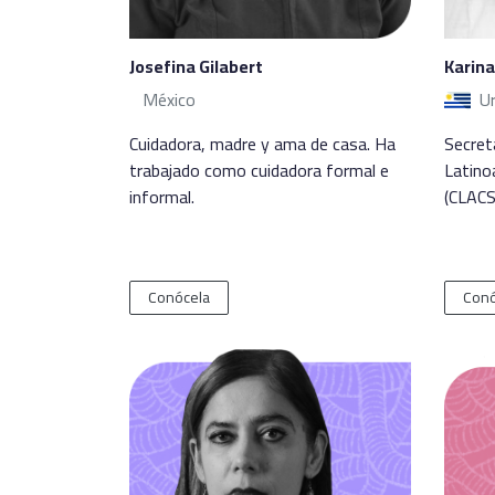
Josefina Gilabert
Karin
México
U
Cuidadora, madre y ama de casa. Ha
Secret
trabajado como cuidadora formal e
Latino
informal.
(CLACS
Conócela
Conó